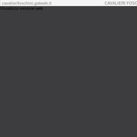
cavalierifoschini.gatweb.it
CAVALIERI FOSCH
Visualizza versione web